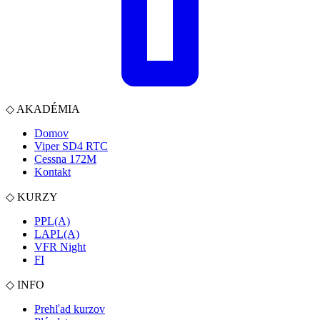
◇
AKADÉMIA
Domov
Viper SD4 RTC
Cessna 172M
Kontakt
◇
KURZY
PPL(A)
LAPL(A)
VFR Night
FI
◇
INFO
Prehľad kurzov