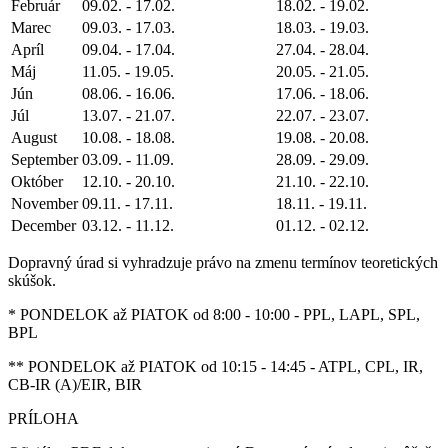
Február
09.02. - 17.02.
18.02. - 19.02.
Marec
09.03. - 17.03.
18.03. - 19.03.
Apríl
09.04. - 17.04.
27.04. - 28.04.
Máj
11.05. - 19.05.
20.05. - 21.05.
Jún
08.06. - 16.06.
17.06. - 18.06.
Júl
13.07. - 21.07.
22.07. - 23.07.
August
10.08. - 18.08.
19.08. - 20.08.
September
03.09. - 11.09.
28.09. - 29.09.
Október
12.10. - 20.10.
21.10. - 22.10.
November
09.11. - 17.11.
18.11. - 19.11.
December
03.12. - 11.12.
01.12. - 02.12.
Dopravný úrad si vyhradzuje právo na zmenu termínov teoretických
skúšok.
* PONDELOK až PIATOK od 8:00 - 10:00 - PPL, LAPL, SPL,
BPL
** PONDELOK až PIATOK od 10:15 - 14:45 - ATPL, CPL, IR,
CB-IR (A)/EIR, BIR
PRÍLOHA