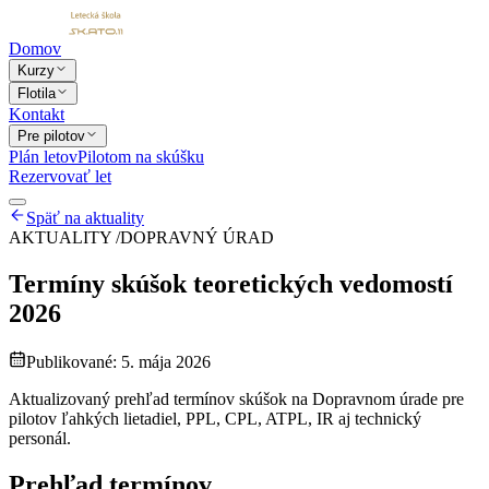
Domov
Kurzy
Flotila
Kontakt
Pre pilotov
Plán letov
Pilotom na skúšku
Rezervovať let
Späť na aktuality
AKTUALITY /
DOPRAVNÝ ÚRAD
Termíny skúšok teoretických vedomostí
2026
Publikované:
5. mája 2026
Aktualizovaný prehľad termínov skúšok na Dopravnom úrade pre
pilotov ľahkých lietadiel, PPL, CPL, ATPL, IR aj technický
personál.
Prehľad termínov