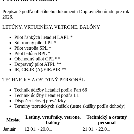
Prepísané podľa oficiálneho dokumentu Dopravného úradu pre rok
2026.
LETÚNY, VRTUĽNÍKY, VETRONE, BALÓNY
Pilot ľahkých lietadiel LAPL *
Súkromný pilot PPL *
Pilot vetroňa SPL *
Pilot balóna BPL *
Obchodný pilot CPL **
Dopravný pilot ATPL **
IR, CB-IR (A)/EIR/BIR **
TECHNICKÝ A OSTATNÝ PERSONÁL
Technik údržby lietadiel podľa Part 66
Technik údržby lietadiel podľa L1
Dispečer letovej prevádzky
Termíny teoretických skúšok (ústne skúšky podľa dohody)
Letúny, vrtuľníky, vetrone,
Technický a ostatný
Mesiac
balóny
personál
Január
12.01. - 20.01.
21.01. - 22.01.