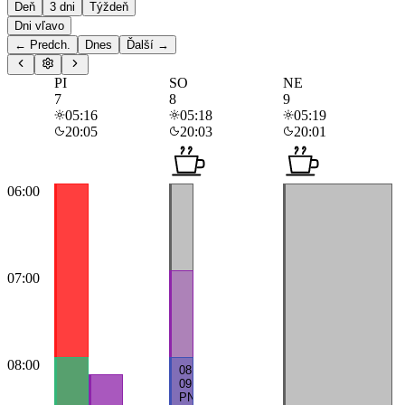
Deň
3 dni
Týždeň
Dni vľavo
← Predch.
Dnes
Ďalší →
PI
SO
NE
7
8
9
05:16
05:18
05:19
20:05
20:03
20:01
06:00
07:00
08:00
08:30
–
09:30
PN