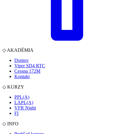
◇
AKADÉMIA
Domov
Viper SD4 RTC
Cessna 172M
Kontakt
◇
KURZY
PPL(A)
LAPL(A)
VFR Night
FI
◇
INFO
Prehľad kurzov