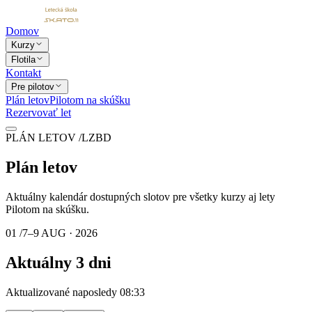
Domov
Kurzy
Flotila
Kontakt
Pre pilotov
Plán letov
Pilotom na skúšku
Rezervovať let
PLÁN LETOV /
LZBD
Plán
letov
Aktuálny kalendár dostupných slotov pre všetky kurzy aj lety
Pilotom na skúšku
.
01 /
7–9 AUG · 2026
Aktuálny
3 dni
Aktualizované naposledy 08:33