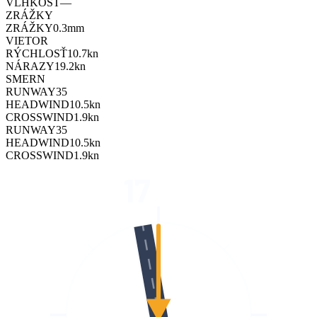
VLHKOSŤ
—
ZRÁŽKY
ZRÁŽKY
0.3
mm
VIETOR
RÝCHLOSŤ
10.7
kn
NÁRAZY
19.2
kn
SMER
N
RUNWAY
35
HEADWIND
10.5
kn
CROSSWIND
1.9
kn
RUNWAY
35
HEADWIND
10.5
kn
CROSSWIND
1.9
kn
17